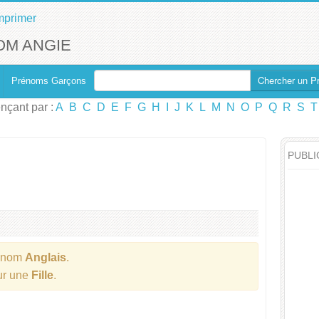
mprimer
OM ANGIE
Chercher un P
Prénoms Garçons
çant par :
A
B
C
D
E
F
G
H
I
J
K
L
M
N
O
P
Q
R
S
T
PUBLI
énom
Anglais
.
our une
Fille
.