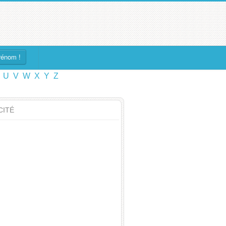
rénom !
U
V
W
X
Y
Z
CITÉ