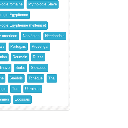
logie romaine
Mythologie Slave
logie Égyptienne
logie Égyptienne (hellénisé)
e american
Norvégien
Néerlandais
ais
Portugais
Provençal
nian
Roumain
Russe
inave
Serbe
Slovaque
ne
Suédois
Tchèque
Thai
ogie
Turc
Ukrainian
amien
Écossais