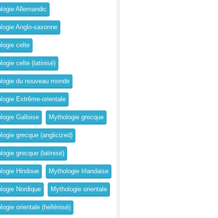
logie Allemandic
logie Anglo-saxonne
logie celte
ogie celte (latinisé)
logie du nouveau monde
logie Extrême-orientale
logie Galloise
Mythologie grecque
logie grecque (anglicized)
logie grecque (latinisé)
logie Hindoue
Mythologie Irlandaise
logie Nordique
Mythologie orientale
ogie orientale (hellénisé)