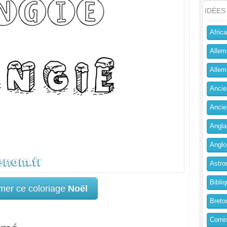
IDÉES
Africa
Allem
Allema
Ancien
Ancie
Angla
Anglo
Astro
Bibliq
mer ce coloriage
Noël
Breto
Corni