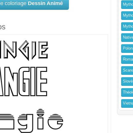
ce coloriage
Dessin Animé
Mytho
Mytho
os
Mytho
Nativ
Polon
Roma
Scand
Slovè
Théol
Vietn