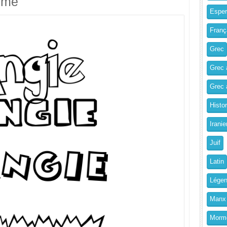
imé
Esper
Franç
Grec
Grec 
Grec a
Histo
Iranie
Juif
Latin
Légen
Manx
Morm