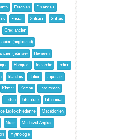
anto
Estonian
Finlandais
ais
Frisian
Galicien
Gallois
Grec ancien
ancien (anglicized)
ncien (latinisé)
Hawaïen
rique
Hongrois
Icelandic
Indien
n
Irlandais
Italien
Japonais
Khmer
Korean
Late roman
Letton
Literature
Lithuanian
de judéo-chrétienne
Macédonien
Maori
Medieval Anglais
on
Mythologie