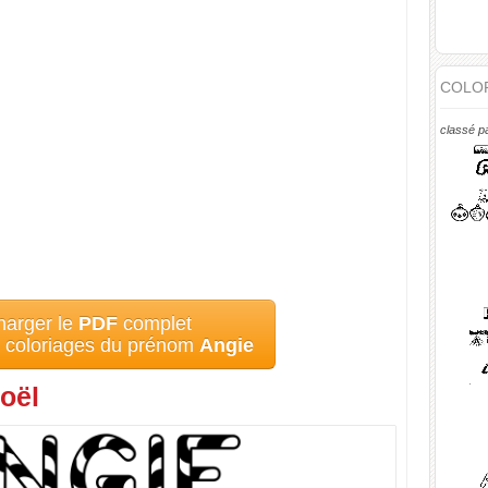
COLOR
classé p
harger le
PDF
complet
s coloriages du prénom
Angie
oël