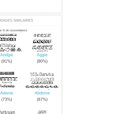
IAGES SIMILAIRES
ar % de ressemblance
Andgie
Aggie
(91%)
(80%)
Adonie
Abdonie
(73%)
(67%)