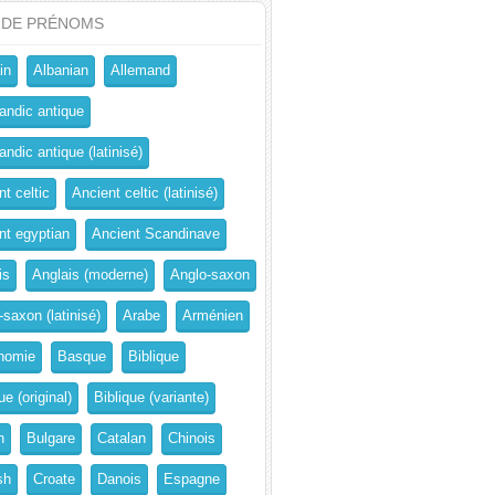
 DE PRÉNOMS
in
Albanian
Allemand
andic antique
ndic antique (latinisé)
t celtic
Ancient celtic (latinisé)
nt egyptian
Ancient Scandinave
is
Anglais (moderne)
Anglo-saxon
-saxon (latinisé)
Arabe
Arménien
nomie
Basque
Biblique
ue (original)
Biblique (variante)
n
Bulgare
Catalan
Chinois
sh
Croate
Danois
Espagne