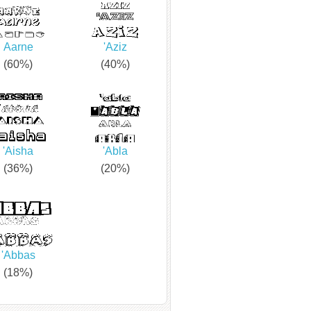
Aarne
'Aziz
(60%)
(40%)
'Aisha
'Abla
(36%)
(20%)
'Abbas
(18%)