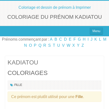
Coloriage et dessin de prénom à Imprimer
COLORIAGE DU PRÉNOM KADIATOU
Menu
Prénoms commençant par :
A
B
C
D
E
F
G
H
I
J
K
L
M
Top 100 des Prénoms
N
O
P
Q
R
S
T
U
V
W
X
Y
Z
Prénoms Filles
Prénoms Garçons
KADIATOU
COLORIAGES
Chercher un Prénom !
FILLE
Ce prénom est plutôt utilisé pour une
Fille
.