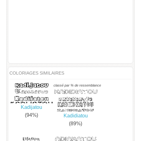
COLORIAGES SIMILAIRES
classé par % de ressemblance
Kadijatou
(94%)
Kadidiatou
(89%)