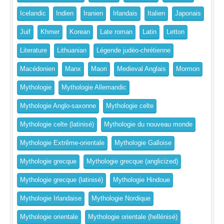
Icelandic
Indien
Iranien
Irlandais
Italien
Japonais
Juif
Khmer
Korean
Late roman
Latin
Letton
Literature
Lithuanian
Légende judéo-chrétienne
Macédonien
Manx
Maori
Medieval Anglais
Mormon
Mythologie
Mythologie Allemandic
Mythologie Anglo-saxonne
Mythologie celte
Mythologie celte (latinisé)
Mythologie du nouveau monde
Mythologie Extrême-orientale
Mythologie Galloise
Mythologie grecque
Mythologie grecque (anglicized)
Mythologie grecque (latinisé)
Mythologie Hindoue
Mythologie Irlandaise
Mythologie Nordique
Mythologie orientale
Mythologie orientale (hellénisé)