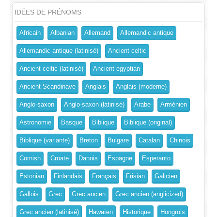
IDÉES DE PRÉNOMS
Africain
Albanian
Allemand
Allemandic antique
Allemandic antique (latinisé)
Ancient celtic
Ancient celtic (latinisé)
Ancient egyptian
Ancient Scandinave
Anglais
Anglais (moderne)
Anglo-saxon
Anglo-saxon (latinisé)
Arabe
Arménien
Astronomie
Basque
Biblique
Biblique (original)
Biblique (variante)
Breton
Bulgare
Catalan
Chinois
Cornish
Croate
Danois
Espagne
Esperanto
Estonian
Finlandais
Français
Frisian
Galicien
Gallois
Grec
Grec ancien
Grec ancien (anglicized)
Grec ancien (latinisé)
Hawaïen
Historique
Hongrois