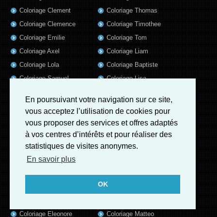
Coloriage Clement
Coloriage Thomas
Coloriage Clemence
Coloriage Timothee
Coloriage Emilie
Coloriage Tom
Coloriage Axel
Coloriage Liam
Coloriage Lola
Coloriage Baptiste
Coloriage Samuel
Coloriage Lisa
Coloriage Jules
Coloriage Alix
En poursuivant votre navigation sur ce site,
Coloriage Valentin
Coloriage Mathis
vous acceptez l’utilisation de cookies pour
Coloriage Romain
Coloriage Matthieu
vous proposer des services et offres adaptés
Coloriage Elsa
Coloriage Rose
à vos centres d’intérêts et pour réaliser des
statistiques de visites anonymes.
Coloriage Mila
Coloriage Luna
En savoir plus
Coloriage Garance
Coloriage Jeanne
Coloriage Victoire
Coloriage Guillaume
OK
Coloriage Louis
Coloriage Benjamin
Coloriage Marius
Coloriage Salome
Coloriage Eleonore
Coloriage Matteo