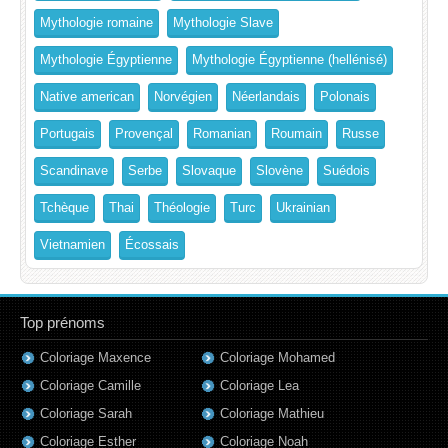
Mythologie romaine
Mythologie Slave
Mythologie Égyptienne
Mythologie Égyptienne (hellénisé)
Native american
Norvégien
Néerlandais
Polonais
Portugais
Provençal
Romanian
Roumain
Russe
Scandinave
Serbe
Slovaque
Slovène
Suédois
Tchèque
Thai
Théologie
Turc
Ukrainian
Vietnamien
Écossais
Top prénoms
Coloriage Maxence
Coloriage Mohamed
Coloriage Camille
Coloriage Lea
Coloriage Sarah
Coloriage Mathieu
Coloriage Esther
Coloriage Noah