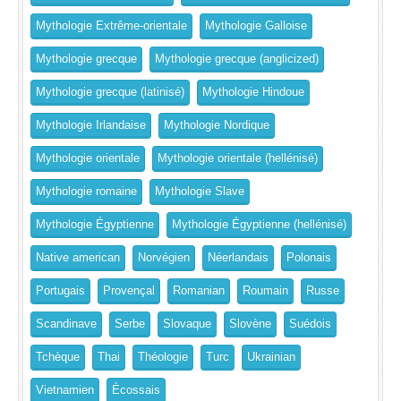
Mythologie Extrême-orientale
Mythologie Galloise
Mythologie grecque
Mythologie grecque (anglicized)
Mythologie grecque (latinisé)
Mythologie Hindoue
Mythologie Irlandaise
Mythologie Nordique
Mythologie orientale
Mythologie orientale (hellénisé)
Mythologie romaine
Mythologie Slave
Mythologie Égyptienne
Mythologie Égyptienne (hellénisé)
Native american
Norvégien
Néerlandais
Polonais
Portugais
Provençal
Romanian
Roumain
Russe
Scandinave
Serbe
Slovaque
Slovène
Suédois
Tchèque
Thai
Théologie
Turc
Ukrainian
Vietnamien
Écossais