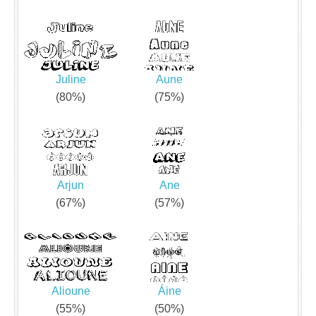
Juline
Aune
(80%)
(75%)
Arjun
Ane
(67%)
(57%)
Alioune
Áine
(55%)
(50%)