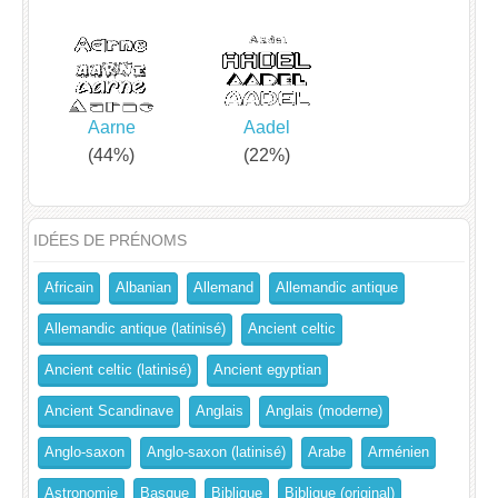
Aarne
Aadel
(44%)
(22%)
IDÉES DE PRÉNOMS
Africain
Albanian
Allemand
Allemandic antique
Allemandic antique (latinisé)
Ancient celtic
Ancient celtic (latinisé)
Ancient egyptian
Ancient Scandinave
Anglais
Anglais (moderne)
Anglo-saxon
Anglo-saxon (latinisé)
Arabe
Arménien
Astronomie
Basque
Biblique
Biblique (original)