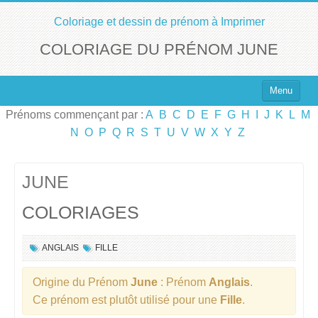
Coloriage et dessin de prénom à Imprimer
COLORIAGE DU PRÉNOM JUNE
Menu
Prénoms commençant par :
A
B
C
D
E
F
G
H
I
J
K
L
M
Top 100 des Prénoms
N
O
P
Q
R
S
T
U
V
W
X
Y
Z
Prénoms Filles
Prénoms Garçons
JUNE
COLORIAGES
Chercher un Prénom !
ANGLAIS
FILLE
Origine du Prénom
June
: Prénom
Anglais
.
Ce prénom est plutôt utilisé pour une
Fille
.