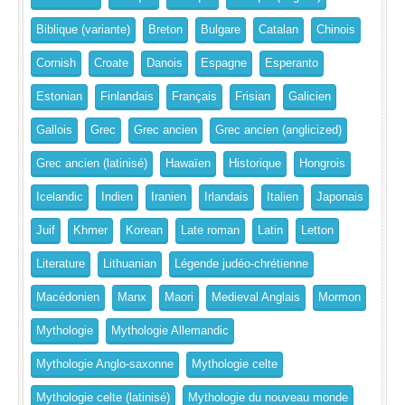
Biblique (variante)
Breton
Bulgare
Catalan
Chinois
Cornish
Croate
Danois
Espagne
Esperanto
Estonian
Finlandais
Français
Frisian
Galicien
Gallois
Grec
Grec ancien
Grec ancien (anglicized)
Grec ancien (latinisé)
Hawaïen
Historique
Hongrois
Icelandic
Indien
Iranien
Irlandais
Italien
Japonais
Juif
Khmer
Korean
Late roman
Latin
Letton
Literature
Lithuanian
Légende judéo-chrétienne
Macédonien
Manx
Maori
Medieval Anglais
Mormon
Mythologie
Mythologie Allemandic
Mythologie Anglo-saxonne
Mythologie celte
Mythologie celte (latinisé)
Mythologie du nouveau monde