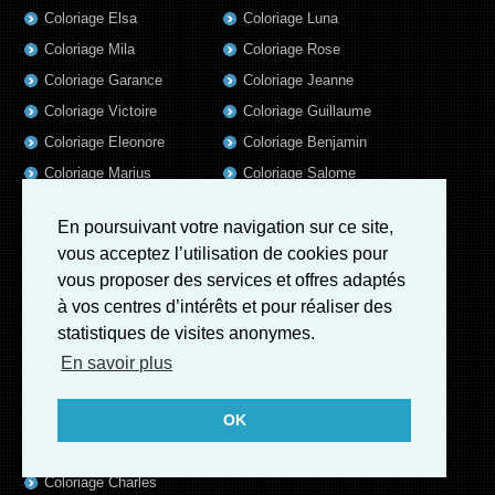
Coloriage Elsa
Coloriage Luna
Coloriage Mila
Coloriage Rose
Coloriage Garance
Coloriage Jeanne
Coloriage Victoire
Coloriage Guillaume
Coloriage Eleonore
Coloriage Benjamin
Coloriage Marius
Coloriage Salome
Coloriage Louis
Coloriage Matteo
En poursuivant votre navigation sur ce site,
Coloriage Ava
Coloriage Ulysse
vous acceptez l’utilisation de cookies pour
Coloriage Simon
Coloriage Martin
vous proposer des services et offres adaptés
Coloriage Lina
Coloriage Alicia
à vos centres d’intérêts et pour réaliser des
Coloriage Julien
Coloriage Heloïse
statistiques de visites anonymes.
Coloriage Nina
Coloriage Felix
En savoir plus
Coloriage Arthur
Coloriage Rayan
OK
Coloriage Noe
Coloriage Iris
Coloriage William
Coloriage Ambre
Coloriage Charles