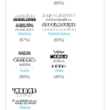
(83%)
Abelina
Abdelmatine
(67%)
(63%)
Aalia
'Abla
(60%)
(40%)
'Abbas