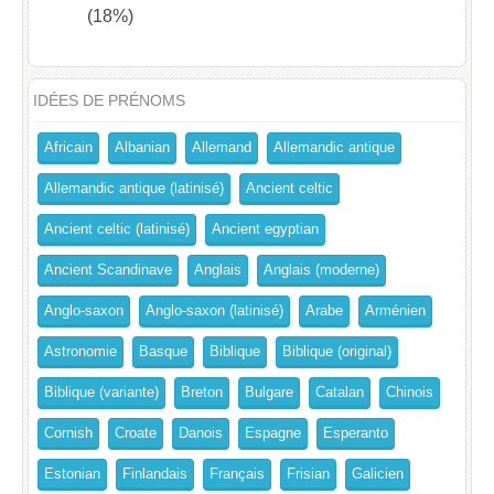
(18%)
IDÉES DE PRÉNOMS
Africain
Albanian
Allemand
Allemandic antique
Allemandic antique (latinisé)
Ancient celtic
Ancient celtic (latinisé)
Ancient egyptian
Ancient Scandinave
Anglais
Anglais (moderne)
Anglo-saxon
Anglo-saxon (latinisé)
Arabe
Arménien
Astronomie
Basque
Biblique
Biblique (original)
Biblique (variante)
Breton
Bulgare
Catalan
Chinois
Cornish
Croate
Danois
Espagne
Esperanto
Estonian
Finlandais
Français
Frisian
Galicien