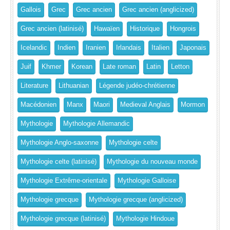
Gallois
Grec
Grec ancien
Grec ancien (anglicized)
Grec ancien (latinisé)
Hawaïen
Historique
Hongrois
Icelandic
Indien
Iranien
Irlandais
Italien
Japonais
Juif
Khmer
Korean
Late roman
Latin
Letton
Literature
Lithuanian
Légende judéo-chrétienne
Macédonien
Manx
Maori
Medieval Anglais
Mormon
Mythologie
Mythologie Allemandic
Mythologie Anglo-saxonne
Mythologie celte
Mythologie celte (latinisé)
Mythologie du nouveau monde
Mythologie Extrême-orientale
Mythologie Galloise
Mythologie grecque
Mythologie grecque (anglicized)
Mythologie grecque (latinisé)
Mythologie Hindoue