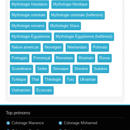
Mythologie Irlandaise
Mythologie Nordique
Mythologie orientale
Mythologie orientale (hellénisé)
Mythologie romaine
Mythologie Slave
Mythologie Égyptienne
Mythologie Égyptienne (hellénisé)
Native american
Norvégien
Néerlandais
Polonais
Portugais
Provençal
Romanian
Roumain
Russe
Scandinave
Serbe
Slovaque
Slovène
Suédois
Tchèque
Thai
Théologie
Turc
Ukrainian
Vietnamien
Écossais
Top prénoms
Coloriage Maxence
Coloriage Mohamed