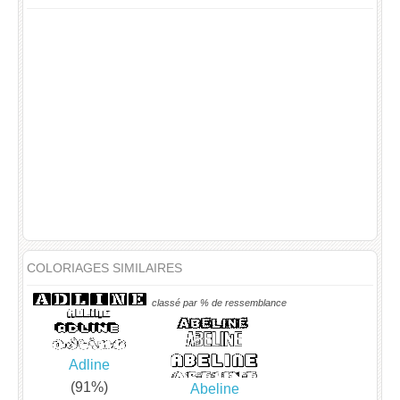
COLORIAGES SIMILAIRES
classé par % de ressemblance
Adline
(91%)
Abeline