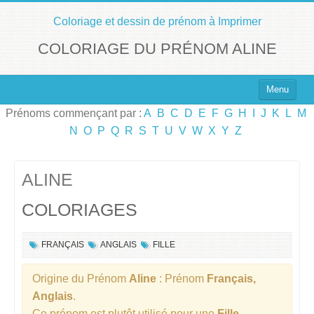
Coloriage et dessin de prénom à Imprimer
COLORIAGE DU PRÉNOM ALINE
Menu
Prénoms commençant par :
A
B
C
D
E
F
G
H
I
J
K
L
M
Top 100 des Prénoms
N
O
P
Q
R
S
T
U
V
W
X
Y
Z
Prénoms Filles
Prénoms Garçons
ALINE
COLORIAGES
Chercher un Prénom !
FRANÇAIS
ANGLAIS
FILLE
Origine du Prénom
Aline
: Prénom
Français,
Anglais
.
Ce prénom est plutôt utilisé pour une
Fille
.