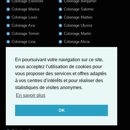
Coloriage Eleonore
Coloriage Benjamin
Coloriage Marius
Coloriage Salome
Coloriage Louis
Coloriage Matteo
Coloriage Ava
Coloriage Ulysse
Coloriage Simon
Coloriage Martin
Coloriage Lina
Coloriage Alicia
Coloriage Julien
Coloriage Heloïse
Coloriage Nina
Coloriage Felix
En poursuivant votre navigation sur ce site,
Coloriage Arthur
Coloriage Rayan
vous acceptez l’utilisation de cookies pour
vous proposer des services et offres adaptés
Coloriage Noe
Coloriage Iris
à vos centres d’intérêts et pour réaliser des
Coloriage William
Coloriage Ambre
statistiques de visites anonymes.
Coloriage Charles
En savoir plus
Coloriage Oscar
Coloriage Agathe
OK
Coloriage Quentin
Coloriage Pierre