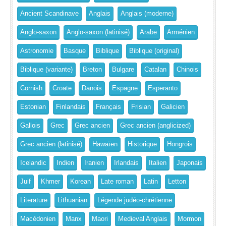
Ancient Scandinave
Anglais
Anglais (moderne)
Anglo-saxon
Anglo-saxon (latinisé)
Arabe
Arménien
Astronomie
Basque
Biblique
Biblique (original)
Biblique (variante)
Breton
Bulgare
Catalan
Chinois
Cornish
Croate
Danois
Espagne
Esperanto
Estonian
Finlandais
Français
Frisian
Galicien
Gallois
Grec
Grec ancien
Grec ancien (anglicized)
Grec ancien (latinisé)
Hawaïen
Historique
Hongrois
Icelandic
Indien
Iranien
Irlandais
Italien
Japonais
Juif
Khmer
Korean
Late roman
Latin
Letton
Literature
Lithuanian
Légende judéo-chrétienne
Macédonien
Manx
Maori
Medieval Anglais
Mormon