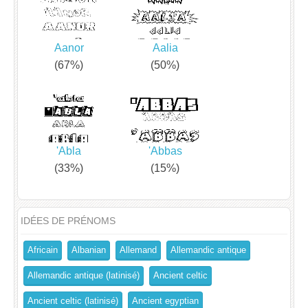
Aanor
Aalia
(67%)
(50%)
'Abla
'Abbas
(33%)
(15%)
IDÉES DE PRÉNOMS
Africain
Albanian
Allemand
Allemandic antique
Allemandic antique (latinisé)
Ancient celtic
Ancient celtic (latinisé)
Ancient egyptian