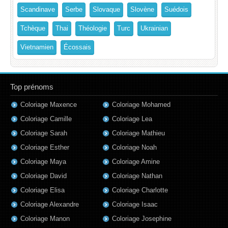
Scandinave
Serbe
Slovaque
Slovène
Suédois
Tchèque
Thai
Théologie
Turc
Ukrainian
Vietnamien
Écossais
Top prénoms
Coloriage Maxence
Coloriage Mohamed
Coloriage Camille
Coloriage Lea
Coloriage Sarah
Coloriage Mathieu
Coloriage Esther
Coloriage Noah
Coloriage Maya
Coloriage Amine
Coloriage David
Coloriage Nathan
Coloriage Elisa
Coloriage Charlotte
Coloriage Alexandre
Coloriage Isaac
Coloriage Manon
Coloriage Josephine