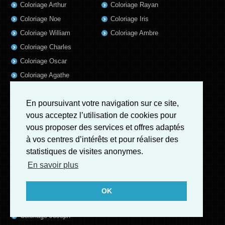
Coloriage Arthur
Coloriage Rayan
Coloriage Noe
Coloriage Iris
Coloriage William
Coloriage Ambre
Coloriage Charles
Coloriage Oscar
Coloriage Agathe
Coloriage Quentin
En poursuivant votre navigation sur ce site,
Coloriage Pierre
vous acceptez l’utilisation de cookies pour
Coloriage Fatoumata
vous proposer des services et offres adaptés
Coloriage Sofia
à vos centres d’intérêts et pour réaliser des
Coloriage Adrien
statistiques de visites anonymes.
Coloriage Kevin
En savoir plus
Coloriage Sara
Coloriage Elise
OK
Coloriage Mathias
Coloriage Joseph