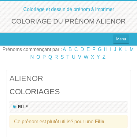
Coloriage et dessin de prénom à Imprimer
COLORIAGE DU PRÉNOM ALIENOR
Menu
Prénoms commençant par :
A
B
C
D
E
F
G
H
I
J
K
L
M
Top 100 des Prénoms
N
O
P
Q
R
S
T
U
V
W
X
Y
Z
Prénoms Filles
Prénoms Garçons
ALIENOR
COLORIAGES
Chercher un Prénom !
FILLE
Ce prénom est plutôt utilisé pour une
Fille
.