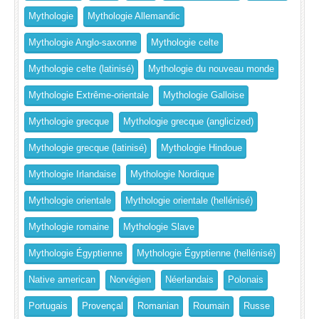
Mythologie
Mythologie Allemandic
Mythologie Anglo-saxonne
Mythologie celte
Mythologie celte (latinisé)
Mythologie du nouveau monde
Mythologie Extrême-orientale
Mythologie Galloise
Mythologie grecque
Mythologie grecque (anglicized)
Mythologie grecque (latinisé)
Mythologie Hindoue
Mythologie Irlandaise
Mythologie Nordique
Mythologie orientale
Mythologie orientale (hellénisé)
Mythologie romaine
Mythologie Slave
Mythologie Égyptienne
Mythologie Égyptienne (hellénisé)
Native american
Norvégien
Néerlandais
Polonais
Portugais
Provençal
Romanian
Roumain
Russe