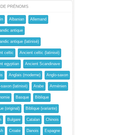
 DE PRÉNOMS
in
Albanian
Allemand
andic antique
ndic antique (latinisé)
t celtic
Ancient celtic (latinisé)
nt egyptian
Ancient Scandinave
is
Anglais (moderne)
Anglo-saxon
-saxon (latinisé)
Arabe
Arménien
nomie
Basque
Biblique
ue (original)
Biblique (variante)
n
Bulgare
Catalan
Chinois
sh
Croate
Danois
Espagne