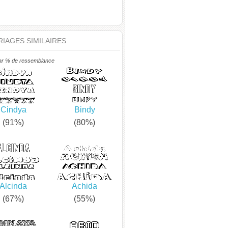
IAGES SIMILAIRES
ar % de ressemblance
Cindya
Bindy
(91%)
(80%)
Alcinda
Achida
(67%)
(55%)