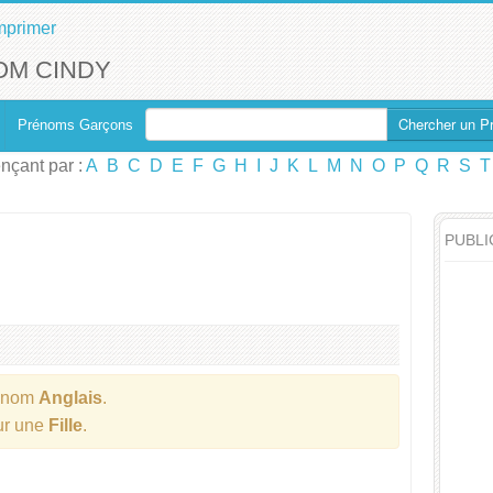
mprimer
OM CINDY
Chercher un P
Prénoms Garçons
çant par :
A
B
C
D
E
F
G
H
I
J
K
L
M
N
O
P
Q
R
S
T
PUBLI
énom
Anglais
.
our une
Fille
.