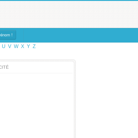
rénom !
U
V
W
X
Y
Z
CITÉ