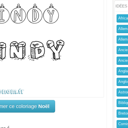
IDÉES
Africa
Allem
Allema
Ancien
Ancie
Angla
Anglo
Astro
Bibliq
mer ce coloriage
Noël
Breto
Corni