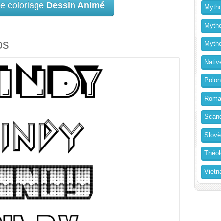
ce coloriage
Dessin Animé
Mytho
Mytho
os
Mytho
Nativ
Polon
Roma
Scand
Slovè
Théol
Vietn