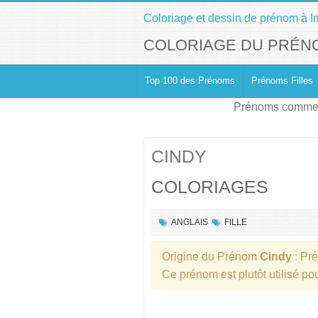
Coloriage et dessin de prénom à I
COLORIAGE DU PRÉN
Top 100 des Prénoms
Prénoms Filles
Prénoms commen
CINDY
COLORIAGES
ANGLAIS
FILLE
Origine du Prénom
Cindy
: Pr
Ce prénom est plutôt utilisé p