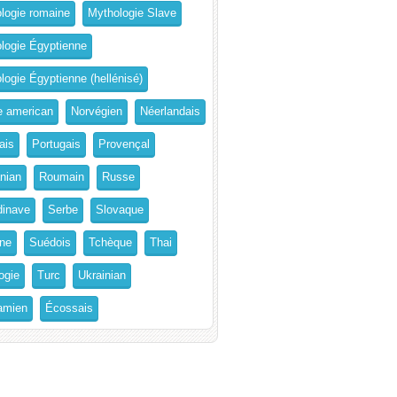
logie romaine
Mythologie Slave
logie Égyptienne
logie Égyptienne (hellénisé)
e american
Norvégien
Néerlandais
ais
Portugais
Provençal
nian
Roumain
Russe
inave
Serbe
Slovaque
ne
Suédois
Tchèque
Thai
ogie
Turc
Ukrainian
amien
Écossais