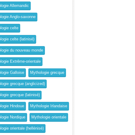
logie Allemandic
logie Anglo-saxonne
logie celte
ogie celte (latinisé)
logie du nouveau monde
logie Extrême-orientale
logie Galloise
Mythologie grecque
logie grecque (anglicized)
logie grecque (latinisé)
logie Hindoue
Mythologie Irlandaise
logie Nordique
Mythologie orientale
ogie orientale (hellénisé)