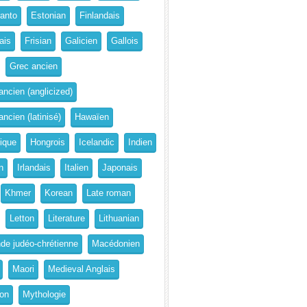
anto
Estonian
Finlandais
ais
Frisian
Galicien
Gallois
Grec ancien
ancien (anglicized)
ncien (latinisé)
Hawaïen
rique
Hongrois
Icelandic
Indien
n
Irlandais
Italien
Japonais
Khmer
Korean
Late roman
Letton
Literature
Lithuanian
de judéo-chrétienne
Macédonien
Maori
Medieval Anglais
on
Mythologie