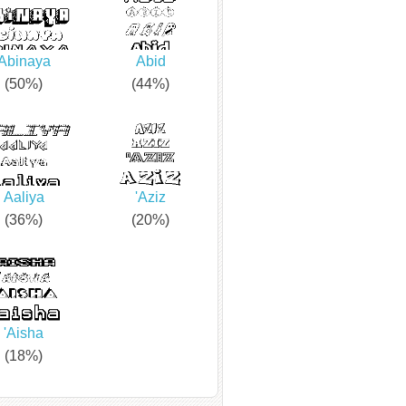
Abinaya
Abid
(50%)
(44%)
Aaliya
'Aziz
(36%)
(20%)
'Aisha
(18%)