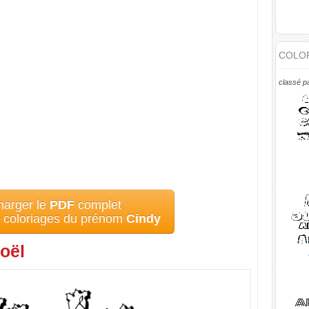
COLOR
classé p
harger le
PDF
complet
s coloriages du prénom
Cindy
oël