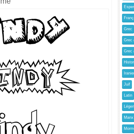
imé
Esper
Franç
Grec
Grec 
Grec a
Histo
Iranie
Juif
Latin
Légen
Manx
Morm