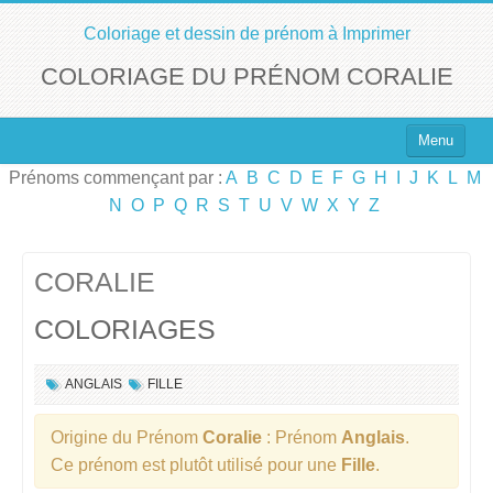
Coloriage et dessin de prénom à Imprimer
COLORIAGE DU PRÉNOM CORALIE
Menu
Prénoms commençant par :
A
B
C
D
E
F
G
H
I
J
K
L
M
Top 100 des Prénoms
N
O
P
Q
R
S
T
U
V
W
X
Y
Z
Prénoms Filles
Prénoms Garçons
CORALIE
COLORIAGES
Chercher un Prénom !
ANGLAIS
FILLE
Origine du Prénom
Coralie
: Prénom
Anglais
.
Ce prénom est plutôt utilisé pour une
Fille
.