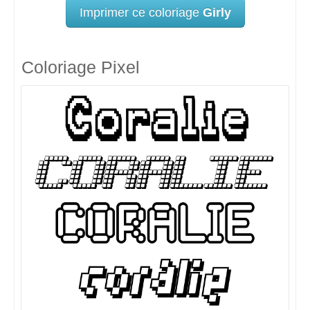
Imprimer ce coloriage
Girly
Coloriage Pixel