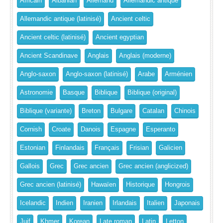
Africain
Albanian
Allemand
Allemandic antique
Allemandic antique (latinisé)
Ancient celtic
Ancient celtic (latinisé)
Ancient egyptian
Ancient Scandinave
Anglais
Anglais (moderne)
Anglo-saxon
Anglo-saxon (latinisé)
Arabe
Arménien
Astronomie
Basque
Biblique
Biblique (original)
Biblique (variante)
Breton
Bulgare
Catalan
Chinois
Cornish
Croate
Danois
Espagne
Esperanto
Estonian
Finlandais
Français
Frisian
Galicien
Gallois
Grec
Grec ancien
Grec ancien (anglicized)
Grec ancien (latinisé)
Hawaïen
Historique
Hongrois
Icelandic
Indien
Iranien
Irlandais
Italien
Japonais
Juif
Khmer
Korean
Late roman
Latin
Letton