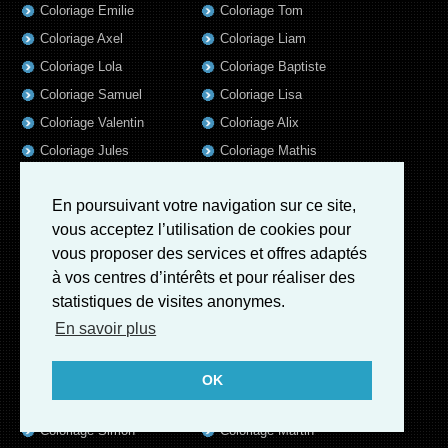
Coloriage Emilie
Coloriage Tom
Coloriage Axel
Coloriage Liam
Coloriage Lola
Coloriage Baptiste
Coloriage Samuel
Coloriage Lisa
Coloriage Valentin
Coloriage Alix
Coloriage Jules
Coloriage Mathis
Coloriage Romain
Coloriage Matthieu
En poursuivant votre navigation sur ce site,
Coloriage Elsa
Coloriage Luna
vous acceptez l’utilisation de cookies pour
Coloriage Mila
Coloriage Rose
vous proposer des services et offres adaptés
Coloriage Garance
Coloriage Jeanne
à vos centres d’intérêts et pour réaliser des
Coloriage Victoire
Coloriage Guillaume
statistiques de visites anonymes.
Coloriage Eleonore
Coloriage Benjamin
En savoir plus
Coloriage Marius
Coloriage Salome
Coloriage Louis
Coloriage Matteo
OK
Coloriage Ava
Coloriage Ulysse
Coloriage Simon
Coloriage Martin