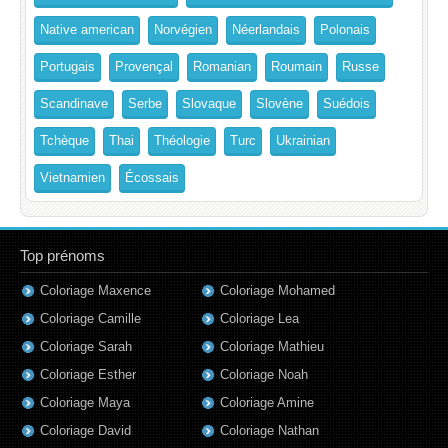
Native american
Norvégien
Néerlandais
Polonais
Portugais
Provençal
Romanian
Roumain
Russe
Scandinave
Serbe
Slovaque
Slovène
Suédois
Tchèque
Thai
Théologie
Turc
Ukrainian
Vietnamien
Écossais
Top prénoms
Coloriage Maxence
Coloriage Mohamed
Coloriage Camille
Coloriage Lea
Coloriage Sarah
Coloriage Mathieu
Coloriage Esther
Coloriage Noah
Coloriage Maya
Coloriage Amine
Coloriage David
Coloriage Nathan