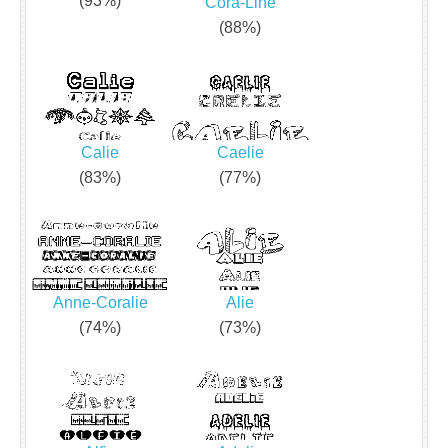
(93%)
Cora-Line
(88%)
Calie
Caelie
(83%)
(77%)
Anne-Coralie
Alie
(74%)
(73%)