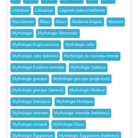
Literature
Lithuanian
Légende judéo-chrétienne
Macédonien
Manx
Maori
Medieval Anglais
Mormon
Mythologie
Mythologie Allemandic
Mythologie Anglo-saxonne
Mythologie celte
Mythologie celte (latinisé)
Mythologie du nouveau monde
Mythologie Extrême-orientale
Mythologie Galloise
Mythologie grecque
Mythologie grecque (anglicized)
Mythologie grecque (latinisé)
Mythologie Hindoue
Mythologie Irlandaise
Mythologie Nordique
Mythologie orientale
Mythologie orientale (hellénisé)
Mythologie romaine
Mythologie Slave
Mythologie Égyptienne
Mythologie Égyptienne (hellénisé)