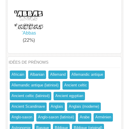
'Abbas
(22%)
IDÉES DE PRÉNOMS
Africain
Albanian
Allemand
Allemandic antique
Allemandic antique (latinisé)
Ancient celtic
Ancient celtic (latinisé)
Ancient egyptian
Ancient Scandinave
Anglais
Anglais (moderne)
Anglo-saxon
Anglo-saxon (latinisé)
Arabe
Arménien
Astronomie
Basque
Biblique
Biblique (original)