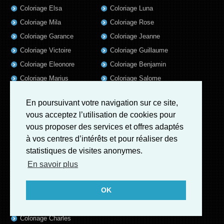
Coloriage Elsa
Coloriage Luna
Coloriage Mila
Coloriage Rose
Coloriage Garance
Coloriage Jeanne
Coloriage Victoire
Coloriage Guillaume
Coloriage Eleonore
Coloriage Benjamin
Coloriage Marius
Coloriage Salome
Coloriage Louis
Coloriage Matteo
En poursuivant votre navigation sur ce site,
Coloriage Ava
Coloriage Ulysse
vous acceptez l’utilisation de cookies pour
Coloriage Simon
Coloriage Martin
vous proposer des services et offres adaptés
Coloriage Julien
Coloriage Heloïse
à vos centres d’intérêts et pour réaliser des
Coloriage Lina
Coloriage Alicia
statistiques de visites anonymes.
Coloriage Nina
Coloriage Felix
En savoir plus
Coloriage Arthur
Coloriage Rayan
OK
Coloriage Noe
Coloriage Iris
Coloriage William
Coloriage Ambre
Coloriage Charles