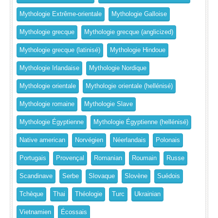
Mythologie Extrême-orientale
Mythologie Galloise
Mythologie grecque
Mythologie grecque (anglicized)
Mythologie grecque (latinisé)
Mythologie Hindoue
Mythologie Irlandaise
Mythologie Nordique
Mythologie orientale
Mythologie orientale (hellénisé)
Mythologie romaine
Mythologie Slave
Mythologie Égyptienne
Mythologie Égyptienne (hellénisé)
Native american
Norvégien
Néerlandais
Polonais
Portugais
Provençal
Romanian
Roumain
Russe
Scandinave
Serbe
Slovaque
Slovène
Suédois
Tchèque
Thai
Théologie
Turc
Ukrainian
Vietnamien
Écossais