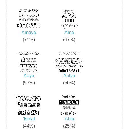
Amaya
Ama
(75%)
(67%)
Aaya
Aalya
(57%)
(50%)
'Ismat
'Abla
(44%)
(25%)