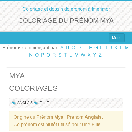
Coloriage et dessin de prénom à Imprimer
COLORIAGE DU PRÉNOM MYA
Menu
Prénoms commençant par :
A
B
C
D
E
F
G
H
I
J
K
L
M
Top 100 des Prénoms
N
O
P
Q
R
S
T
U
V
W
X
Y
Z
Prénoms Filles
Prénoms Garçons
MYA
COLORIAGES
Chercher un Prénom !
ANGLAIS
FILLE
Origine du Prénom
Mya
: Prénom
Anglais
.
Ce prénom est plutôt utilisé pour une
Fille
.