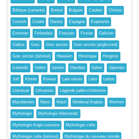
Biblique (variante)
Breton
Bulgare
Catalan
Chinois
Cornish
Croate
Danois
Espagne
Esperanto
Estonian
Finlandais
Français
Frisian
Galicien
Gallois
Grec
Grec ancien
Grec ancien (anglicized)
Grec ancien (latinisé)
Hawaïen
Historique
Hongrois
Icelandic
Indien
Iranien
Irlandais
Italien
Japonais
Juif
Khmer
Korean
Late roman
Latin
Letton
Literature
Lithuanian
Légende judéo-chrétienne
Macédonien
Manx
Maori
Medieval Anglais
Mormon
Mythologie
Mythologie Allemandic
Mythologie Anglo-saxonne
Mythologie celte
Mythologie celte (latinisé)
Mythologie du nouveau monde