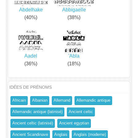
Abdelhake
Abbigaelle
(40%)
(38%)
Aadel
'Abla
(36%)
(18%)
IDÉES DE PRÉNOMS
Africain
Albanian
Allemand
Allemandic antique
Allemandic antique (latinisé)
Ancient celtic
Ancient celtic (latinisé)
Ancient egyptian
Ancient Scandinave
Anglais
Anglais (moderne)