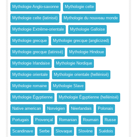
Mythologie Anglo-saxonne
Mythologie celte
Mythologie celte (latinisé)
Mythologie du nouveau monde
Mythologie Extrême-orientale
Mythologie Galloise
Mythologie grecque
Mythologie grecque (anglicized)
Mythologie grecque (latinisé)
Mythologie Hindoue
Mythologie Irlandaise
Mythologie Nordique
Mythologie orientale
Mythologie orientale (hellénisé)
Mythologie romaine
Mythologie Slave
Mythologie Égyptienne
Mythologie Égyptienne (hellénisé)
Native american
Norvégien
Néerlandais
Polonais
Portugais
Provençal
Romanian
Roumain
Russe
Scandinave
Serbe
Slovaque
Slovène
Suédois