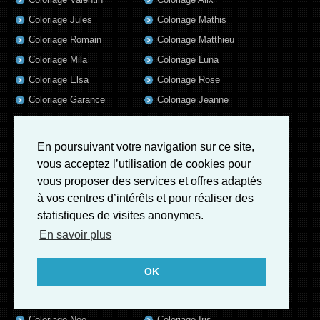
Coloriage Jules
Coloriage Mathis
Coloriage Romain
Coloriage Matthieu
Coloriage Mila
Coloriage Luna
Coloriage Elsa
Coloriage Rose
Coloriage Garance
Coloriage Jeanne
Coloriage Victoire
Coloriage Guillaume
Coloriage Marius
Coloriage Benjamin
En poursuivant votre navigation sur ce site,
Coloriage Louis
Coloriage Salome
vous acceptez l’utilisation de cookies pour
Coloriage Eleonore
Coloriage Matteo
vous proposer des services et offres adaptés
à vos centres d’intérêts et pour réaliser des
Coloriage Ava
Coloriage Ulysse
statistiques de visites anonymes.
Coloriage Simon
Coloriage Martin
En savoir plus
Coloriage Julien
Coloriage Alicia
Coloriage Lina
Coloriage Heloïse
OK
Coloriage Nina
Coloriage Felix
Coloriage Arthur
Coloriage Rayan
Coloriage Noe
Coloriage Iris