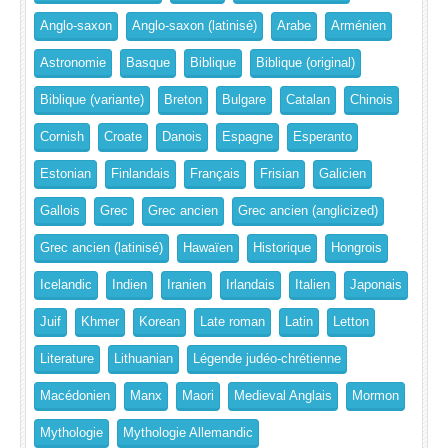
Anglo-saxon
Anglo-saxon (latinisé)
Arabe
Arménien
Astronomie
Basque
Biblique
Biblique (original)
Biblique (variante)
Breton
Bulgare
Catalan
Chinois
Cornish
Croate
Danois
Espagne
Esperanto
Estonian
Finlandais
Français
Frisian
Galicien
Gallois
Grec
Grec ancien
Grec ancien (anglicized)
Grec ancien (latinisé)
Hawaïen
Historique
Hongrois
Icelandic
Indien
Iranien
Irlandais
Italien
Japonais
Juif
Khmer
Korean
Late roman
Latin
Letton
Literature
Lithuanian
Légende judéo-chrétienne
Macédonien
Manx
Maori
Medieval Anglais
Mormon
Mythologie
Mythologie Allemandic