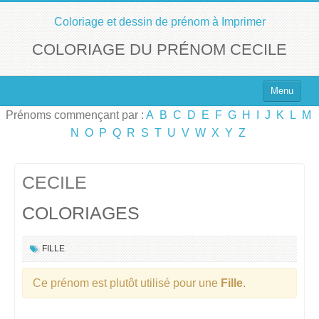
Coloriage et dessin de prénom à Imprimer
COLORIAGE DU PRÉNOM CECILE
Menu
Prénoms commençant par :
A
B
C
D
E
F
G
H
I
J
K
L
M
Top 100 des Prénoms
N
O
P
Q
R
S
T
U
V
W
X
Y
Z
Prénoms Filles
Prénoms Garçons
CECILE
COLORIAGES
Chercher un Prénom !
FILLE
Ce prénom est plutôt utilisé pour une
Fille
.