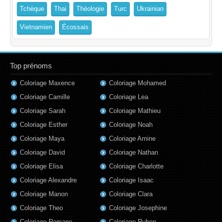
Tchèque
Thai
Théologie
Turc
Ukrainian
Vietnamien
Écossais
Top prénoms
Coloriage Maxence
Coloriage Mohamed
Coloriage Camille
Coloriage Lea
Coloriage Sarah
Coloriage Mathieu
Coloriage Esther
Coloriage Noah
Coloriage Maya
Coloriage Amine
Coloriage David
Coloriage Nathan
Coloriage Elisa
Coloriage Charlotte
Coloriage Alexandre
Coloriage Isaac
Coloriage Manon
Coloriage Clara
Coloriage Theo
Coloriage Josephine
Coloriage Romane
Coloriage Ruben