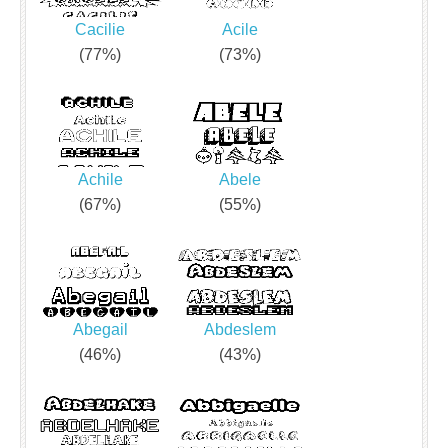
Cacilie
Acile
(77%)
(73%)
Achile
Abele
(67%)
(55%)
Abegail
Abdeslem
(46%)
(43%)