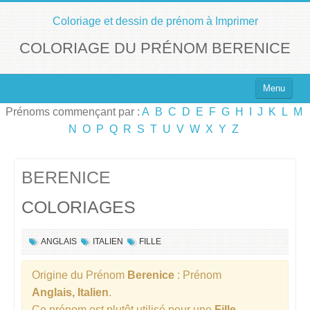
Coloriage et dessin de prénom à Imprimer
COLORIAGE DU PRÉNOM BERENICE
Menu
Prénoms commençant par :
A
B
C
D
E
F
G
H
I
J
K
L
M
Top 100 des Prénoms
N
O
P
Q
R
S
T
U
V
W
X
Y
Z
Prénoms Filles
Prénoms Garçons
BERENICE
COLORIAGES
Chercher un Prénom !
ANGLAIS
ITALIEN
FILLE
Origine du Prénom
Berenice
: Prénom
Anglais, Italien
.
Ce prénom est plutôt utilisé pour une
Fille
.