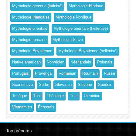
Mythologie grecque (latinisé)
Mythologie Hindoue
Mythologie Irlandaise
Mythologie Nordique
Mythologie orientale
Mythologie orientale (hellénisé)
Mythologie romaine
Mythologie Slave
Mythologie Égyptienne
Mythologie Égyptienne (hellénisé)
Native american
Norvégien
Néerlandais
Polonais
Portugais
Provençal
Romanian
Roumain
Russe
Scandinave
Serbe
Slovaque
Slovène
Suédois
Tchèque
Thai
Théologie
Turc
Ukrainian
Vietnamien
Écossais
Top prénoms