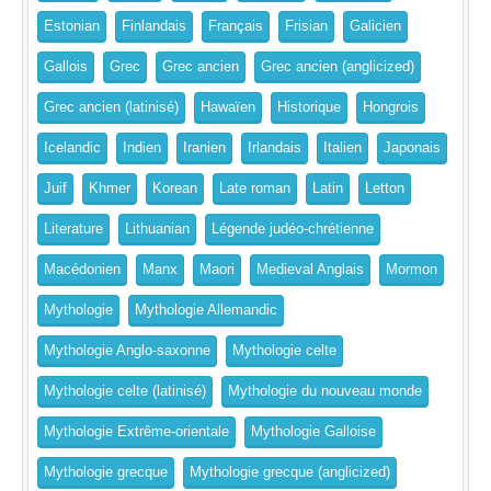
Estonian
Finlandais
Français
Frisian
Galicien
Gallois
Grec
Grec ancien
Grec ancien (anglicized)
Grec ancien (latinisé)
Hawaïen
Historique
Hongrois
Icelandic
Indien
Iranien
Irlandais
Italien
Japonais
Juif
Khmer
Korean
Late roman
Latin
Letton
Literature
Lithuanian
Légende judéo-chrétienne
Macédonien
Manx
Maori
Medieval Anglais
Mormon
Mythologie
Mythologie Allemandic
Mythologie Anglo-saxonne
Mythologie celte
Mythologie celte (latinisé)
Mythologie du nouveau monde
Mythologie Extrême-orientale
Mythologie Galloise
Mythologie grecque
Mythologie grecque (anglicized)