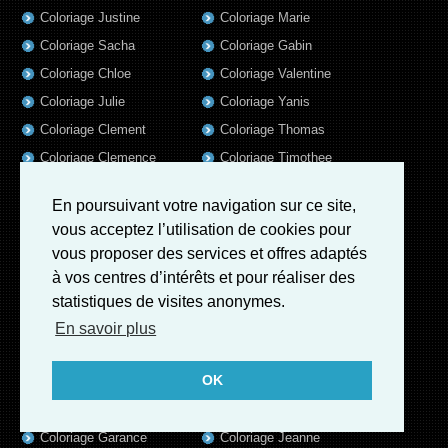
Coloriage Justine
Coloriage Marie
Coloriage Sacha
Coloriage Gabin
Coloriage Chloe
Coloriage Valentine
Coloriage Julie
Coloriage Yanis
Coloriage Clement
Coloriage Thomas
Coloriage Clemence
Coloriage Timothee
Coloriage Emilie
Coloriage Tom
En poursuivant votre navigation sur ce site,
Coloriage Axel
Coloriage Liam
vous acceptez l’utilisation de cookies pour
Coloriage Lola
Coloriage Baptiste
vous proposer des services et offres adaptés
Coloriage Samuel
Coloriage Lisa
à vos centres d’intérêts et pour réaliser des
Coloriage Valentin
Coloriage Alix
statistiques de visites anonymes.
Coloriage Jules
Coloriage Mathis
En savoir plus
Coloriage Romain
Coloriage Matthieu
OK
Coloriage Elsa
Coloriage Luna
Coloriage Mila
Coloriage Rose
Coloriage Garance
Coloriage Jeanne