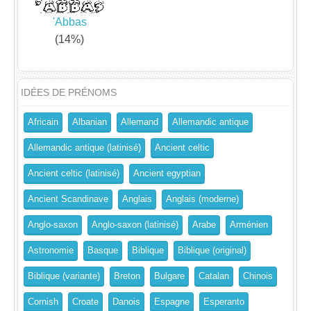
'Abbas
(14%)
IDÉES DE PRÉNOMS
Africain
Albanian
Allemand
Allemandic antique
Allemandic antique (latinisé)
Ancient celtic
Ancient celtic (latinisé)
Ancient egyptian
Ancient Scandinave
Anglais
Anglais (moderne)
Anglo-saxon
Anglo-saxon (latinisé)
Arabe
Arménien
Astronomie
Basque
Biblique
Biblique (original)
Biblique (variante)
Breton
Bulgare
Catalan
Chinois
Cornish
Croate
Danois
Espagne
Esperanto