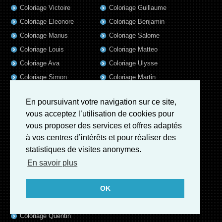
Coloriage Victoire
Coloriage Guillaume
Coloriage Eleonore
Coloriage Benjamin
Coloriage Marius
Coloriage Salome
Coloriage Louis
Coloriage Matteo
Coloriage Ava
Coloriage Ulysse
Coloriage Simon
Coloriage Martin
Coloriage Julien
Coloriage Heloïse
En poursuivant votre navigation sur ce site,
Coloriage Lina
Coloriage Alicia
vous acceptez l’utilisation de cookies pour
Coloriage Nina
Coloriage Felix
vous proposer des services et offres adaptés
Coloriage Arthur
Coloriage Rayan
à vos centres d’intérêts et pour réaliser des
Coloriage Noe
Coloriage Iris
statistiques de visites anonymes.
Coloriage William
Coloriage Ambre
En savoir plus
Coloriage Charles
Coloriage Oscar
OK
Coloriage Agathe
Coloriage Quentin