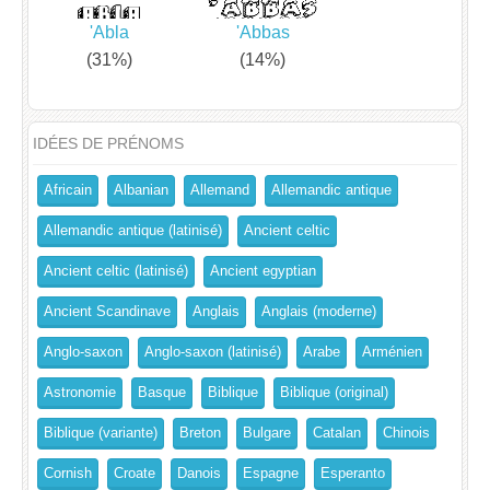
'Abla
'Abbas
(31%)
(14%)
IDÉES DE PRÉNOMS
Africain
Albanian
Allemand
Allemandic antique
Allemandic antique (latinisé)
Ancient celtic
Ancient celtic (latinisé)
Ancient egyptian
Ancient Scandinave
Anglais
Anglais (moderne)
Anglo-saxon
Anglo-saxon (latinisé)
Arabe
Arménien
Astronomie
Basque
Biblique
Biblique (original)
Biblique (variante)
Breton
Bulgare
Catalan
Chinois
Cornish
Croate
Danois
Espagne
Esperanto