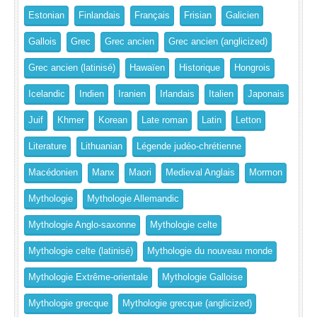
Estonian
Finlandais
Français
Frisian
Galicien
Gallois
Grec
Grec ancien
Grec ancien (anglicized)
Grec ancien (latinisé)
Hawaïen
Historique
Hongrois
Icelandic
Indien
Iranien
Irlandais
Italien
Japonais
Juif
Khmer
Korean
Late roman
Latin
Letton
Literature
Lithuanian
Légende judéo-chrétienne
Macédonien
Manx
Maori
Medieval Anglais
Mormon
Mythologie
Mythologie Allemandic
Mythologie Anglo-saxonne
Mythologie celte
Mythologie celte (latinisé)
Mythologie du nouveau monde
Mythologie Extrême-orientale
Mythologie Galloise
Mythologie grecque
Mythologie grecque (anglicized)