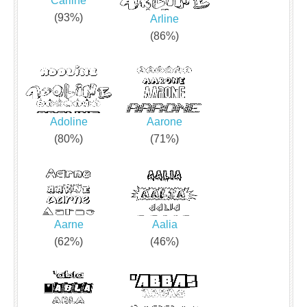
Carline
(93%)
Arline
(86%)
Adoline
Aarone
(80%)
(71%)
Aarne
Aalia
(62%)
(46%)