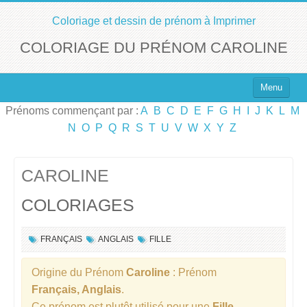
Coloriage et dessin de prénom à Imprimer
COLORIAGE DU PRÉNOM CAROLINE
Menu
Prénoms commençant par :
A
B
C
D
E
F
G
H
I
J
K
L
M
Top 100 des Prénoms
N
O
P
Q
R
S
T
U
V
W
X
Y
Z
Prénoms Filles
Prénoms Garçons
CAROLINE
COLORIAGES
Chercher un Prénom !
FRANÇAIS
ANGLAIS
FILLE
Origine du Prénom
Caroline
: Prénom
Français, Anglais
.
Ce prénom est plutôt utilisé pour une
Fille
.