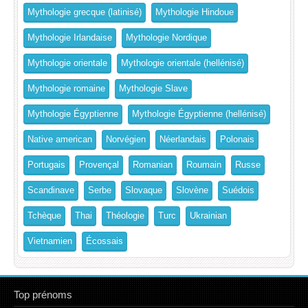
Mythologie grecque (latinisé)
Mythologie Hindoue
Mythologie Irlandaise
Mythologie Nordique
Mythologie orientale
Mythologie orientale (hellénisé)
Mythologie romaine
Mythologie Slave
Mythologie Égyptienne
Mythologie Égyptienne (hellénisé)
Native american
Norvégien
Néerlandais
Polonais
Portugais
Provençal
Romanian
Roumain
Russe
Scandinave
Serbe
Slovaque
Slovène
Suédois
Tchèque
Thai
Théologie
Turc
Ukrainian
Vietnamien
Écossais
Top prénoms