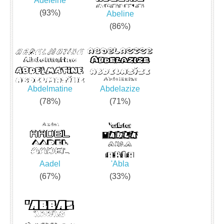
Adeleine
(93%)
Abeline
(86%)
Abdelmatine
Abdelazize
(78%)
(71%)
Aadel
'Abla
(67%)
(33%)