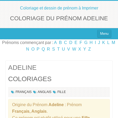
Coloriage et dessin de prénom à Imprimer
COLORIAGE DU PRÉNOM ADELINE
Menu
Prénoms commençant par :
A
B
C
D
E
F
G
H
I
J
K
L
M
Top 100 des Prénoms
N
O
P
Q
R
S
T
U
V
W
X
Y
Z
Prénoms Filles
Prénoms Garçons
ADELINE
COLORIAGES
Chercher un Prénom !
FRANÇAIS
ANGLAIS
FILLE
Origine du Prénom
Adeline
: Prénom
Français, Anglais
.
Ce prénom est plutôt utilisé pour une
Fille
.