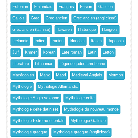
Estonian
Finlandais
Français
Frisian
Galicien
Gallois
Grec
Grec ancien
Grec ancien (anglicized)
Grec ancien (latinisé)
Hawaïen
Historique
Hongrois
Icelandic
Indien
Iranien
Irlandais
Italien
Japonais
Juif
Khmer
Korean
Late roman
Latin
Letton
Literature
Lithuanian
Légende judéo-chrétienne
Macédonien
Manx
Maori
Medieval Anglais
Mormon
Mythologie
Mythologie Allemandic
Mythologie Anglo-saxonne
Mythologie celte
Mythologie celte (latinisé)
Mythologie du nouveau monde
Mythologie Extrême-orientale
Mythologie Galloise
Mythologie grecque
Mythologie grecque (anglicized)