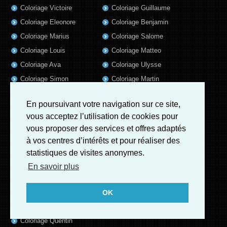
Coloriage Victoire
Coloriage Guillaume
Coloriage Eleonore
Coloriage Benjamin
Coloriage Marius
Coloriage Salome
Coloriage Louis
Coloriage Matteo
Coloriage Ava
Coloriage Ulysse
Coloriage Simon
Coloriage Martin
Coloriage Lina
Coloriage Alicia
En poursuivant votre navigation sur ce site,
Coloriage Julien
Coloriage Heloïse
vous acceptez l’utilisation de cookies pour
Coloriage Nina
Coloriage Felix
vous proposer des services et offres adaptés
Coloriage Arthur
Coloriage Rayan
à vos centres d’intérêts et pour réaliser des
Coloriage Noe
Coloriage Iris
statistiques de visites anonymes.
Coloriage William
Coloriage Ambre
En savoir plus
Coloriage Charles
Coloriage Oscar
OK
Coloriage Agathe
Coloriage Quentin