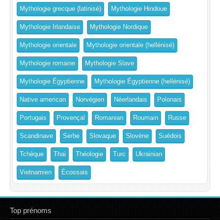
Mythologie grecque (latinisé)
Mythologie Hindoue
Mythologie Irlandaise
Mythologie Nordique
Mythologie orientale
Mythologie orientale (hellénisé)
Mythologie romaine
Mythologie Slave
Mythologie Égyptienne
Mythologie Égyptienne (hellénisé)
Native american
Norvégien
Néerlandais
Polonais
Portugais
Provençal
Romanian
Roumain
Russe
Scandinave
Serbe
Slovaque
Slovène
Suédois
Tchèque
Thai
Théologie
Turc
Ukrainian
Vietnamien
Écossais
Top prénoms