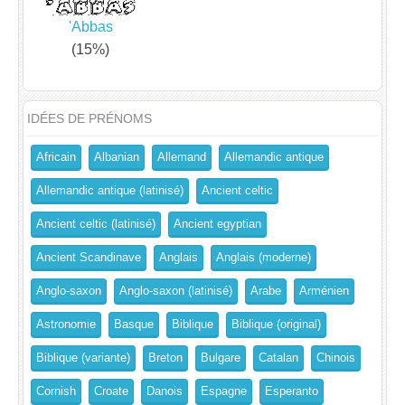
'Abbas
(15%)
IDÉES DE PRÉNOMS
Africain
Albanian
Allemand
Allemandic antique
Allemandic antique (latinisé)
Ancient celtic
Ancient celtic (latinisé)
Ancient egyptian
Ancient Scandinave
Anglais
Anglais (moderne)
Anglo-saxon
Anglo-saxon (latinisé)
Arabe
Arménien
Astronomie
Basque
Biblique
Biblique (original)
Biblique (variante)
Breton
Bulgare
Catalan
Chinois
Cornish
Croate
Danois
Espagne
Esperanto