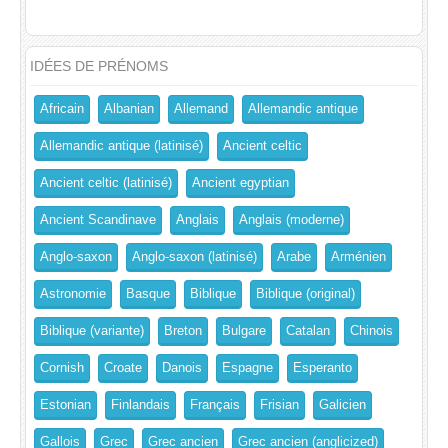
IDÉES DE PRÉNOMS
Africain
Albanian
Allemand
Allemandic antique
Allemandic antique (latinisé)
Ancient celtic
Ancient celtic (latinisé)
Ancient egyptian
Ancient Scandinave
Anglais
Anglais (moderne)
Anglo-saxon
Anglo-saxon (latinisé)
Arabe
Arménien
Astronomie
Basque
Biblique
Biblique (original)
Biblique (variante)
Breton
Bulgare
Catalan
Chinois
Cornish
Croate
Danois
Espagne
Esperanto
Estonian
Finlandais
Français
Frisian
Galicien
Gallois
Grec
Grec ancien
Grec ancien (anglicized)