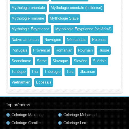
Mythologie orientale
Mythologie orientale (hellénisé)
Mythologie romaine
Mythologie Slave
Mythologie Égyptienne
Mythologie Égyptienne (hellénisé)
Native american
Norvégien
Néerlandais
Polonais
Portugais
Provençal
Romanian
Roumain
Russe
Scandinave
Serbe
Slovaque
Slovène
Suédois
Tchèque
Thai
Théologie
Turc
Ukrainian
Vietnamien
Écossais
Top prénoms
Coloriage Maxence
Coloriage Mohamed
Coloriage Camille
Coloriage Lea