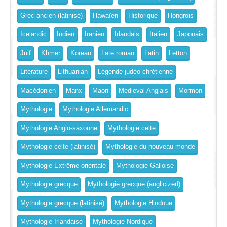
Grec ancien (latinisé)
Hawaïen
Historique
Hongrois
Icelandic
Indien
Iranien
Irlandais
Italien
Japonais
Juif
Khmer
Korean
Late roman
Latin
Letton
Literature
Lithuanian
Légende judéo-chrétienne
Macédonien
Manx
Maori
Medieval Anglais
Mormon
Mythologie
Mythologie Allemandic
Mythologie Anglo-saxonne
Mythologie celte
Mythologie celte (latinisé)
Mythologie du nouveau monde
Mythologie Extrême-orientale
Mythologie Galloise
Mythologie grecque
Mythologie grecque (anglicized)
Mythologie grecque (latinisé)
Mythologie Hindoue
Mythologie Irlandaise
Mythologie Nordique