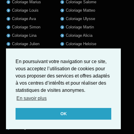
Coloriage Marius
Coloriage Salome
Coloriage Louis
Coloriage Matteo
Coloriage Ava
Coloriage Ulysse
Coloriage Simon
Coloriage Martin
Coloriage Lina
Coloriage Alicia
Coloriage Julien
Coloriage Heloïse
Coloriage Nina
Coloriage Felix
Coloriage Arthur
Coloriage Rayan
En poursuivant votre navigation sur ce site,
vous acceptez l’utilisation de cookies pour
Coloriage Noe
Coloriage Iris
vous proposer des services et offres adaptés
Coloriage William
Coloriage Ambre
à vos centres d’intérêts et pour réaliser des
Coloriage Charles
statistiques de visites anonymes.
Coloriage Oscar
En savoir plus
Coloriage Agathe
Coloriage Quentin
OK
Coloriage Pierre
Coloriage Fatoumata