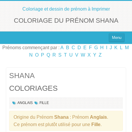
Coloriage et dessin de prénom à Imprimer
COLORIAGE DU PRÉNOM SHANA
Menu
Prénoms commençant par :
A
B
C
D
E
F
G
H
I
J
K
L
M
Top 100 des Prénoms
N
O
P
Q
R
S
T
U
V
W
X
Y
Z
Prénoms Filles
Prénoms Garçons
SHANA
COLORIAGES
Chercher un Prénom !
ANGLAIS
FILLE
Origine du Prénom
Shana
: Prénom
Anglais
.
Ce prénom est plutôt utilisé pour une
Fille
.