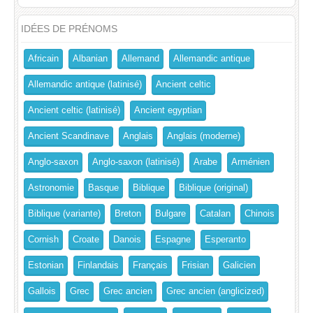
IDÉES DE PRÉNOMS
Africain
Albanian
Allemand
Allemandic antique
Allemandic antique (latinisé)
Ancient celtic
Ancient celtic (latinisé)
Ancient egyptian
Ancient Scandinave
Anglais
Anglais (moderne)
Anglo-saxon
Anglo-saxon (latinisé)
Arabe
Arménien
Astronomie
Basque
Biblique
Biblique (original)
Biblique (variante)
Breton
Bulgare
Catalan
Chinois
Cornish
Croate
Danois
Espagne
Esperanto
Estonian
Finlandais
Français
Frisian
Galicien
Gallois
Grec
Grec ancien
Grec ancien (anglicized)