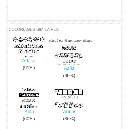
COLORIAGES SIMILAIRES
classé par % de ressemblance
Adalia
(91%)
Aalia
(80%)
'Abla
'Abbas
(60%)
(36%)