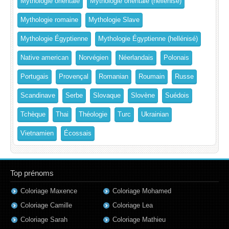
Mythologie orientale
Mythologie orientale (hellénisé)
Mythologie romaine
Mythologie Slave
Mythologie Égyptienne
Mythologie Égyptienne (hellénisé)
Native american
Norvégien
Néerlandais
Polonais
Portugais
Provençal
Romanian
Roumain
Russe
Scandinave
Serbe
Slovaque
Slovène
Suédois
Tchèque
Thai
Théologie
Turc
Ukrainian
Vietnamien
Écossais
Top prénoms
Coloriage Maxence
Coloriage Mohamed
Coloriage Camille
Coloriage Lea
Coloriage Sarah
Coloriage Mathieu