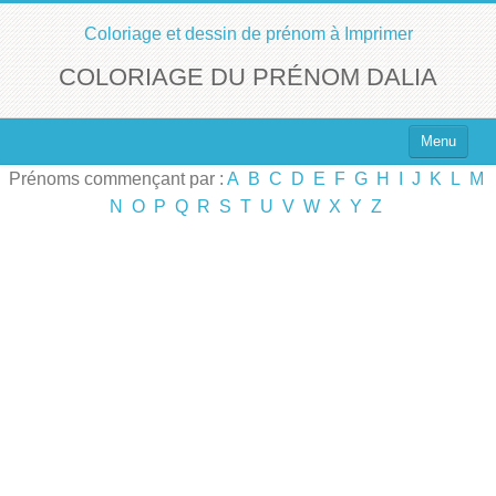
Coloriage et dessin de prénom à Imprimer
COLORIAGE DU PRÉNOM DALIA
Menu
Prénoms commençant par :
A
B
C
D
E
F
G
H
I
J
K
L
M
Top 100 des Prénoms
N
O
P
Q
R
S
T
U
V
W
X
Y
Z
Prénoms Filles
Prénoms Garçons
Chercher un Prénom !