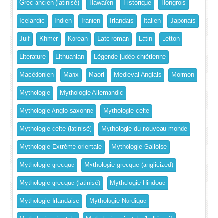
Grec ancien (latinisé)
Hawaïen
Historique
Hongrois
Icelandic
Indien
Iranien
Irlandais
Italien
Japonais
Juif
Khmer
Korean
Late roman
Latin
Letton
Literature
Lithuanian
Légende judéo-chrétienne
Macédonien
Manx
Maori
Medieval Anglais
Mormon
Mythologie
Mythologie Allemandic
Mythologie Anglo-saxonne
Mythologie celte
Mythologie celte (latinisé)
Mythologie du nouveau monde
Mythologie Extrême-orientale
Mythologie Galloise
Mythologie grecque
Mythologie grecque (anglicized)
Mythologie grecque (latinisé)
Mythologie Hindoue
Mythologie Irlandaise
Mythologie Nordique