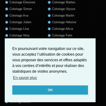
Coloriage Eleonore
Coloriage Matteo
Coloriage Simon
Coloriage Ulysse
Coloriage Ava
Coloriage Martin
Coloriage Julien
Coloriage Heloïse
Coloriage Lina
Coloriage Alicia
Coloriage Nina
Coloriage Felix
Coloriage Arthur
Coloriage Rayan
En poursuivant votre navigation sur ce site,
Coloriage Noe
Coloriage Iris
vous acceptez l’utilisation de cookies pour
Coloriage William
Coloriage Ambre
vous proposer des services et offres adaptés
Coloriage Charles
à vos centres d’intérêts et pour réaliser des
Coloriage Oscar
statistiques de visites anonymes.
Coloriage Agathe
En savoir plus
Coloriage Quentin
Coloriage Pierre
OK
Coloriage Fatoumata
Coloriage Sofia