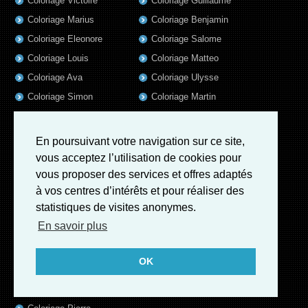
Coloriage Victoire
Coloriage Guillaume
Coloriage Marius
Coloriage Benjamin
Coloriage Eleonore
Coloriage Salome
Coloriage Louis
Coloriage Matteo
Coloriage Ava
Coloriage Ulysse
Coloriage Simon
Coloriage Martin
Coloriage Julien
Coloriage Alicia
Coloriage Lina
Coloriage Heloïse
En poursuivant votre navigation sur ce site,
Coloriage Nina
Coloriage Felix
vous acceptez l’utilisation de cookies pour
Coloriage Arthur
Coloriage Rayan
vous proposer des services et offres adaptés
à vos centres d’intérêts et pour réaliser des
Coloriage Noe
Coloriage Iris
statistiques de visites anonymes.
Coloriage William
Coloriage Ambre
En savoir plus
Coloriage Charles
Coloriage Oscar
OK
Coloriage Agathe
Coloriage Quentin