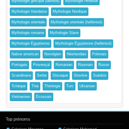
Mythologie grecque (latinisé)
Mythologie Hindoue
Mythologie Irlandaise
Mythologie Nordique
Mythologie orientale
Mythologie orientale (hellénisé)
Mythologie romaine
Mythologie Slave
Mythologie Égyptienne
Mythologie Égyptienne (hellénisé)
Native american
Norvégien
Néerlandais
Polonais
Portugais
Provençal
Romanian
Roumain
Russe
Scandinave
Serbe
Slovaque
Slovène
Suédois
Tchèque
Thai
Théologie
Turc
Ukrainian
Vietnamien
Écossais
Top prénoms