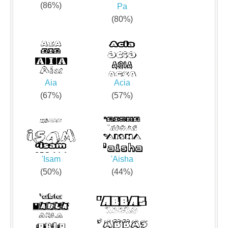
(86%)
Pa
(80%)
Aia
Acia
(67%)
(57%)
'Isam
'Aisha
(50%)
(44%)