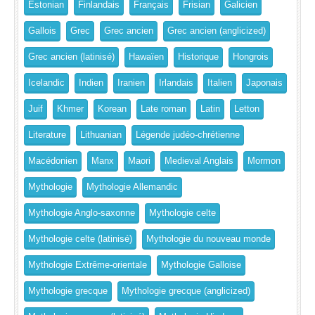
Estonian
Finlandais
Français
Frisian
Galicien
Gallois
Grec
Grec ancien
Grec ancien (anglicized)
Grec ancien (latinisé)
Hawaïen
Historique
Hongrois
Icelandic
Indien
Iranien
Irlandais
Italien
Japonais
Juif
Khmer
Korean
Late roman
Latin
Letton
Literature
Lithuanian
Légende judéo-chrétienne
Macédonien
Manx
Maori
Medieval Anglais
Mormon
Mythologie
Mythologie Allemandic
Mythologie Anglo-saxonne
Mythologie celte
Mythologie celte (latinisé)
Mythologie du nouveau monde
Mythologie Extrême-orientale
Mythologie Galloise
Mythologie grecque
Mythologie grecque (anglicized)