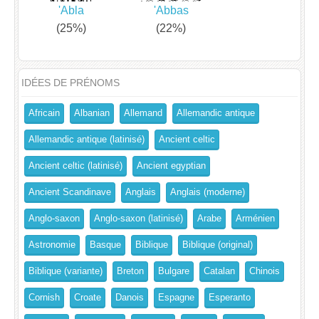
'Abla
'Abbas
(25%)
(22%)
IDÉES DE PRÉNOMS
Africain
Albanian
Allemand
Allemandic antique
Allemandic antique (latinisé)
Ancient celtic
Ancient celtic (latinisé)
Ancient egyptian
Ancient Scandinave
Anglais
Anglais (moderne)
Anglo-saxon
Anglo-saxon (latinisé)
Arabe
Arménien
Astronomie
Basque
Biblique
Biblique (original)
Biblique (variante)
Breton
Bulgare
Catalan
Chinois
Cornish
Croate
Danois
Espagne
Esperanto