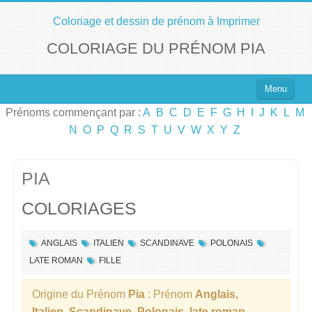
Coloriage et dessin de prénom à Imprimer
COLORIAGE DU PRÉNOM PIA
Menu
Prénoms commençant par :
A
B
C
D
E
F
G
H
I
J
K
L
M
Top 100 des Prénoms
N
O
P
Q
R
S
T
U
V
W
X
Y
Z
Prénoms Filles
Prénoms Garçons
PIA
COLORIAGES
Chercher un Prénom !
ANGLAIS
ITALIEN
SCANDINAVE
POLONAIS
LATE ROMAN
FILLE
Origine du Prénom
Pia
: Prénom
Anglais,
Italien, Scandinave, Polonais, late roman
.