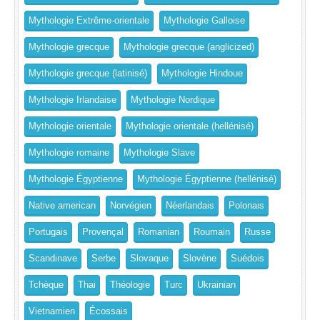
Mythologie Extrême-orientale
Mythologie Galloise
Mythologie grecque
Mythologie grecque (anglicized)
Mythologie grecque (latinisé)
Mythologie Hindoue
Mythologie Irlandaise
Mythologie Nordique
Mythologie orientale
Mythologie orientale (hellénisé)
Mythologie romaine
Mythologie Slave
Mythologie Égyptienne
Mythologie Égyptienne (hellénisé)
Native american
Norvégien
Néerlandais
Polonais
Portugais
Provençal
Romanian
Roumain
Russe
Scandinave
Serbe
Slovaque
Slovène
Suédois
Tchèque
Thai
Théologie
Turc
Ukrainian
Vietnamien
Écossais