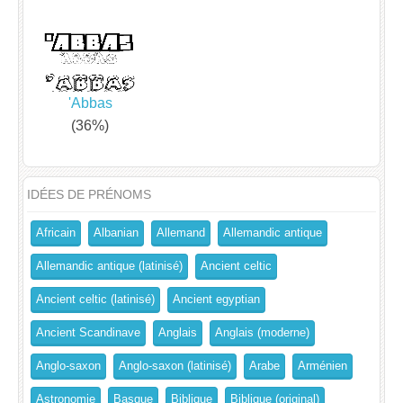
'Abbas
(36%)
IDÉES DE PRÉNOMS
Africain
Albanian
Allemand
Allemandic antique
Allemandic antique (latinisé)
Ancient celtic
Ancient celtic (latinisé)
Ancient egyptian
Ancient Scandinave
Anglais
Anglais (moderne)
Anglo-saxon
Anglo-saxon (latinisé)
Arabe
Arménien
Astronomie
Basque
Biblique
Biblique (original)