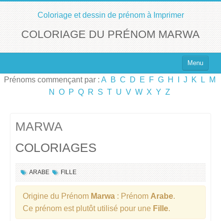
Coloriage et dessin de prénom à Imprimer
COLORIAGE DU PRÉNOM MARWA
Menu
Prénoms commençant par :
A
B
C
D
E
F
G
H
I
J
K
L
M
Top 100 des Prénoms
N
O
P
Q
R
S
T
U
V
W
X
Y
Z
Prénoms Filles
Prénoms Garçons
MARWA
COLORIAGES
Chercher un Prénom !
ARABE
FILLE
Origine du Prénom
Marwa
: Prénom
Arabe
.
Ce prénom est plutôt utilisé pour une
Fille
.