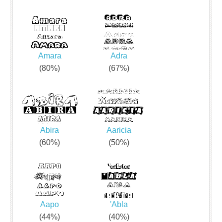
Amara
Adra
(80%)
(67%)
Abira
Aaricia
(60%)
(50%)
Aapo
'Abla
(44%)
(40%)