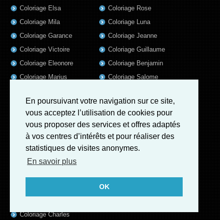
Coloriage Elsa
Coloriage Rose
Coloriage Mila
Coloriage Luna
Coloriage Garance
Coloriage Jeanne
Coloriage Victoire
Coloriage Guillaume
Coloriage Eleonore
Coloriage Benjamin
Coloriage Marius
Coloriage Salome
Coloriage Louis
Coloriage Matteo
En poursuivant votre navigation sur ce site,
Coloriage Ava
Coloriage Ulysse
vous acceptez l’utilisation de cookies pour
Coloriage Simon
Coloriage Martin
vous proposer des services et offres adaptés
Coloriage Lina
Coloriage Alicia
à vos centres d’intérêts et pour réaliser des
Coloriage Julien
Coloriage Heloïse
statistiques de visites anonymes.
Coloriage Nina
Coloriage Felix
En savoir plus
Coloriage Arthur
Coloriage Rayan
OK
Coloriage Noe
Coloriage Iris
Coloriage William
Coloriage Ambre
Coloriage Charles