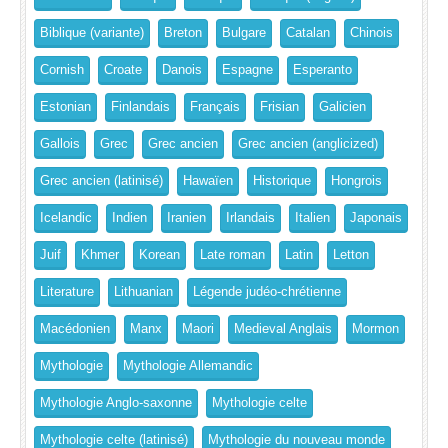
Biblique (variante)
Breton
Bulgare
Catalan
Chinois
Cornish
Croate
Danois
Espagne
Esperanto
Estonian
Finlandais
Français
Frisian
Galicien
Gallois
Grec
Grec ancien
Grec ancien (anglicized)
Grec ancien (latinisé)
Hawaïen
Historique
Hongrois
Icelandic
Indien
Iranien
Irlandais
Italien
Japonais
Juif
Khmer
Korean
Late roman
Latin
Letton
Literature
Lithuanian
Légende judéo-chrétienne
Macédonien
Manx
Maori
Medieval Anglais
Mormon
Mythologie
Mythologie Allemandic
Mythologie Anglo-saxonne
Mythologie celte
Mythologie celte (latinisé)
Mythologie du nouveau monde