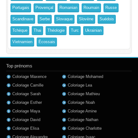
Portugais
Provençal
Romanian
Roumain
Russe
Scandinave
Serbe
Slovaque
Slovène
Suédois
Tchèque
Thai
Théologie
Turc
Ukrainian
Vietnamien
Écossais
Top prénoms
Coloriage Maxence
Coloriage Mohamed
Coloriage Camille
Coloriage Lea
Coloriage Sarah
Coloriage Mathieu
Coloriage Esther
Coloriage Noah
Coloriage Maya
Coloriage Amine
Coloriage David
Coloriage Nathan
Coloriage Elisa
Coloriage Charlotte
Coloriage Alexandre
Coloriage Isaac