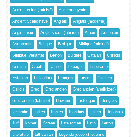
Ancient celtic (latinisé)
Ancient egyptian
Ancient Scandinave
Anglais
Anglais (moderne)
Anglo-saxon
Anglo-saxon (latinisé)
Arabe
Arménien
Astronomie
Basque
Biblique
Biblique (original)
Biblique (variante)
Breton
Bulgare
Catalan
Chinois
Cornish
Croate
Danois
Espagne
Esperanto
Estonian
Finlandais
Français
Frisian
Galicien
Gallois
Grec
Grec ancien
Grec ancien (anglicized)
Grec ancien (latinisé)
Hawaïen
Historique
Hongrois
Icelandic
Indien
Iranien
Irlandais
Italien
Japonais
Juif
Khmer
Korean
Late roman
Latin
Letton
Literature
Lithuanian
Légende judéo-chrétienne