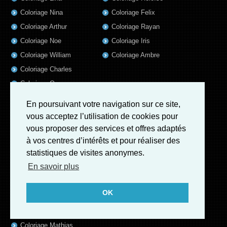
Coloriage Nina
Coloriage Felix
Coloriage Arthur
Coloriage Rayan
Coloriage Noe
Coloriage Iris
Coloriage William
Coloriage Ambre
Coloriage Charles
Coloriage Oscar
Coloriage Agathe
En poursuivant votre navigation sur ce site,
Coloriage Quentin
vous acceptez l’utilisation de cookies pour
Coloriage Pierre
vous proposer des services et offres adaptés
Coloriage Fatoumata
à vos centres d’intérêts et pour réaliser des
statistiques de visites anonymes.
Coloriage Sofia
En savoir plus
Coloriage Adrien
Coloriage Kevin
OK
Coloriage Sara
Coloriage Elise
Coloriage Mathias