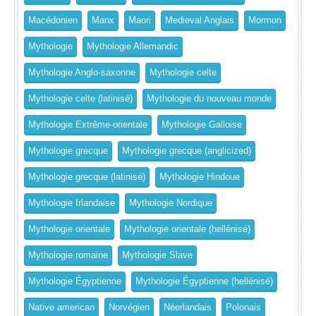
Macédonien
Manx
Maori
Medieval Anglais
Mormon
Mythologie
Mythologie Allemandic
Mythologie Anglo-saxonne
Mythologie celte
Mythologie celte (latinisé)
Mythologie du nouveau monde
Mythologie Extrême-orientale
Mythologie Galloise
Mythologie grecque
Mythologie grecque (anglicized)
Mythologie grecque (latinisé)
Mythologie Hindoue
Mythologie Irlandaise
Mythologie Nordique
Mythologie orientale
Mythologie orientale (hellénisé)
Mythologie romaine
Mythologie Slave
Mythologie Égyptienne
Mythologie Égyptienne (hellénisé)
Native american
Norvégien
Néerlandais
Polonais