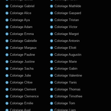
Coloriage Gabriel
Coloriage Mathilde
Coloriage Alice
Coloriage Gaspard
Coloriage Aya
Coloriage Tristan
Coloriage Adam
Coloriage Victor
Coloriage Emma
Coloriage Margot
Coloriage Gabrielle
Coloriage Antonin
Coloriage Margaux
Coloriage Eliott
Coloriage Pauline
Coloriage Augustin
Coloriage Justine
Coloriage Marie
Coloriage Sacha
Coloriage Gabin
Coloriage Julie
Coloriage Valentine
Coloriage Chloe
Coloriage Yanis
Coloriage Clement
Coloriage Thomas
Coloriage Clemence
Coloriage Timothee
Coloriage Emilie
Coloriage Tom
Coloriage Axel
Coloriage Liam