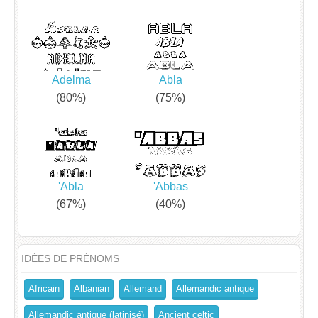
Adelma
Abla
(80%)
(75%)
'Abla
'Abbas
(67%)
(40%)
IDÉES DE PRÉNOMS
Africain
Albanian
Allemand
Allemandic antique
Allemandic antique (latinisé)
Ancient celtic