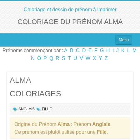
Coloriage et dessin de prénom à Imprimer
COLORIAGE DU PRÉNOM ALMA
Menu
Prénoms commençant par :
A
B
C
D
E
F
G
H
I
J
K
L
M
Top 100 des Prénoms
N
O
P
Q
R
S
T
U
V
W
X
Y
Z
Prénoms Filles
Prénoms Garçons
ALMA
COLORIAGES
Chercher un Prénom !
ANGLAIS
FILLE
Origine du Prénom
Alma
: Prénom
Anglais
.
Ce prénom est plutôt utilisé pour une
Fille
.